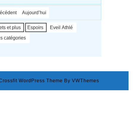
écédent
Aujourd’hui
ts et plus
Espoirs
Eveil Athlé
es catégories
 Crossfit WordPress Theme
By VWThemes