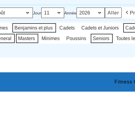
Pr
Jour
Année
imes
Benjamins et plus
Cadets
Cadets et Juniors
Cade
neral
Masters
Minimes
Poussins
Seniors
Toutes l
Fitness
Scroll
Up