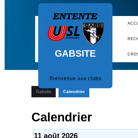
Skip
to
content
ACC
REC
GABSITE
CRO
Bienvenue aux clubs
Gabsite
Calendrier
Calendrier
11 août 2026