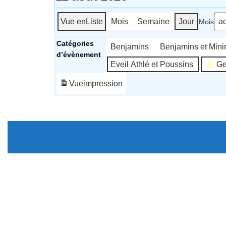
Vue en
Liste
Mois
Semaine
Jour
Mois
Catégories
Benjamins
Benjamins et Min
d’évènement
Eveil Athlé et Poussins
Ge
Vue
impression