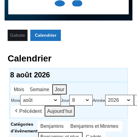
Open
Button
Gabsite
Calendrier
Calendrier
8 août 2026
Mois
Semaine
Jour
Mois
Jour
Année
Précédent
Aujourd’hui
Catégories
Benjamins
Benjamins et Minimes
d’évènement
Benjamins et plus
Cadets