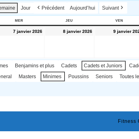
emaine
Jour
Précédent
Aujourd’hui
Suivant
MER
MERCREDI
JEU
JEUDI
VEN
VENDRE
7
8
7 janvier 2026
8 janvier 2026
9 janvier 20
vier
janvier
janvier
26
2026
2026
imes
Benjamins et plus
Cadets
Cadets et Juniors
Cade
neral
Masters
Minimes
Poussins
Seniors
Toutes l
Fitness
Scroll
Up