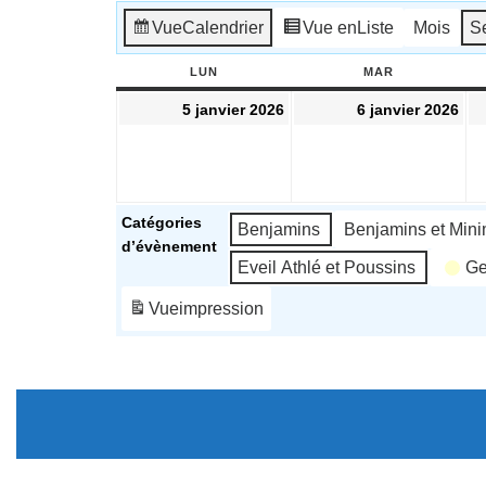
Vue
Calendrier
Vue en
Liste
Mois
S
LUN
LUNDI
MAR
MARDI
5
6
5 janvier 2026
6 janvier 2026
janvier
jan
2026
20
Catégories
Benjamins
Benjamins et Min
d’évènement
Eveil Athlé et Poussins
Ge
Vue
impression