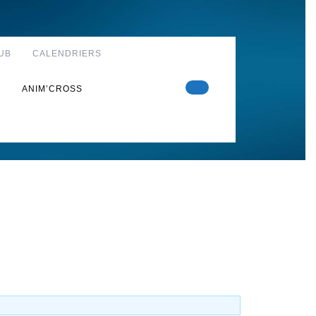
UB
CALENDRIERS
S
ANIM’CROSS