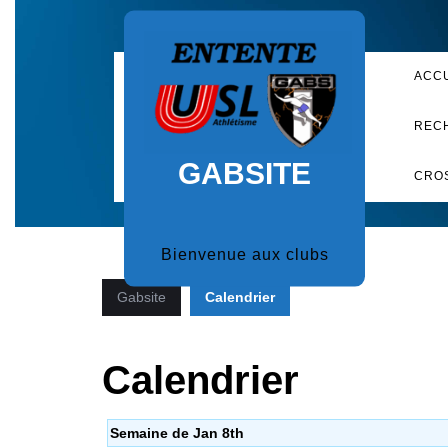
Skip
to
content
ACC
REC
GABSITE
CRO
Bienvenue aux clubs
Gabsite
Calendrier
Calendrier
Semaine de Jan 8th