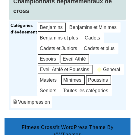
Championnats départementaux de
cross
Championnats
Catégories
Benjamins
Benjamins et Minimes
départementaux
d’évènement
de
Benjamins et plus
Cadets
cross
Cadets et Juniors
Cadets et plus
Espoirs
Eveil Athlé
Eveil Athlé et Poussins
General
Masters
Minimes
Poussins
Seniors
Toutes les catégories
Vue
impression
Fitness Crossfit WordPress Theme
By
VWThemes