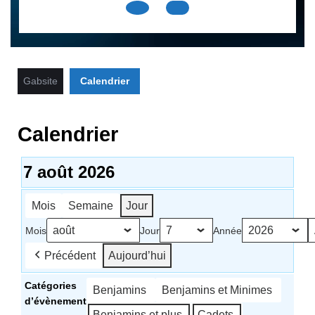
Open
Button
Gabsite
Calendrier
Calendrier
7 août 2026
Mois
Semaine
Jour
Mois
Jour
Année
Précédent
Aujourd’hui
Catégories
Benjamins
Benjamins et Minimes
d’évènement
Benjamins et plus
Cadets