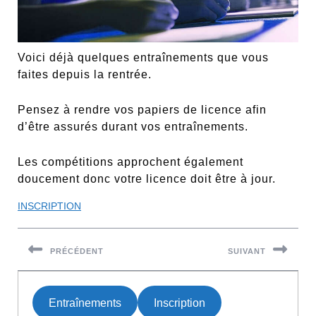
Voici déjà quelques entraînements que vous
faites depuis la rentrée.
Pensez à rendre vos papiers de licence afin
d’être assurés durant vos entraînements.
Les compétitions approchent également
doucement donc votre licence doit être à jour.
INSCRIPTION
Navigation
de
PRÉCÉDENT
SUIVANT
l’article
Previous
Next
post:
post:
Entraînements
Inscription