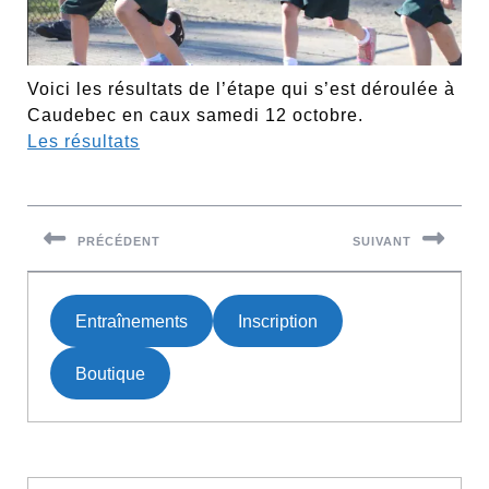
Voici les résultats de l’étape qui s’est déroulée à
Caudebec en caux samedi 12 octobre.
Les résultats
Navigation
de
PRÉCÉDENT
SUIVANT
l’article
Previous
Next
post:
post:
Entraînements
Inscription
Boutique