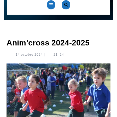
Open
Button
Anim’cross 2024-2025
14
14 octobre 2024
|
21h14
octobre
2024