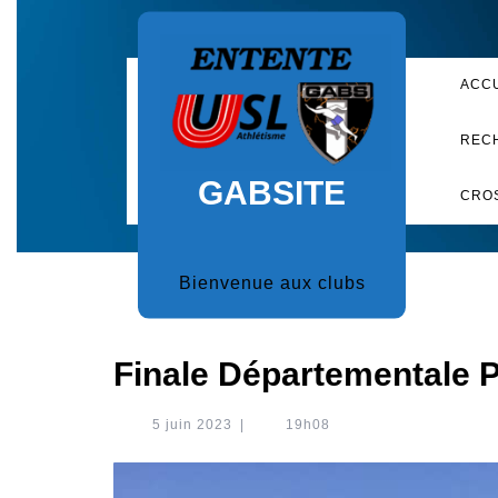
Skip
to
content
ACC
REC
GABSITE
CRO
Bienvenue aux clubs
Finale Départementale 
5
5 juin 2023
|
19h08
juin
2023