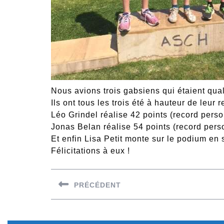
Nous avions trois gabsiens qui étaient quali
Ils ont tous les trois été à hauteur de leur 
Léo Grindel réalise 42 points (record pers
Jonas Belan réalise 54 points (record pers
Et enfin Lisa Petit monte sur le podium en
Félicitations à eux !
Navigation
PRÉCÉDENT
de
Previous
l’article
post: