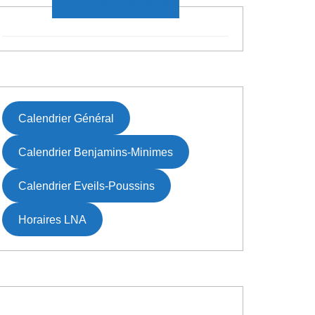
DATES À VENIR
Calendrier Général
Calendrier Benjamins-Minimes
Calendrier Eveils-Poussins
Horaires LNA