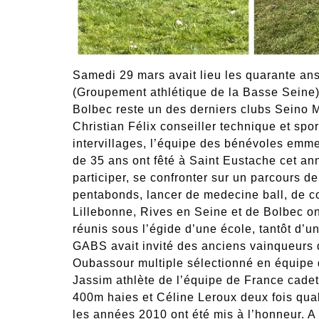
Samedi 29 mars avait lieu les quarante an
(Groupement athlétique de la Basse Seine).
Bolbec reste un des derniers clubs Seino M
Christian Félix conseiller technique et spo
intervillages, l’équipe des bénévoles emm
de 35 ans ont fêté à Saint Eustache cet ann
participer, se confronter sur un parcours de
pentabonds, lancer de medecine ball, de c
Lillebonne, Rives en Seine et de Bolbec o
réunis sous l’égide d’une école, tantôt d’u
GABS avait invité des anciens vainqueurs
Oubassour multiple sélectionné en équipe 
Jassim athlète de l’équipe de France cade
400m haies et Céline Leroux deux fois qua
les années 2010 ont été mis à l’honneur. A