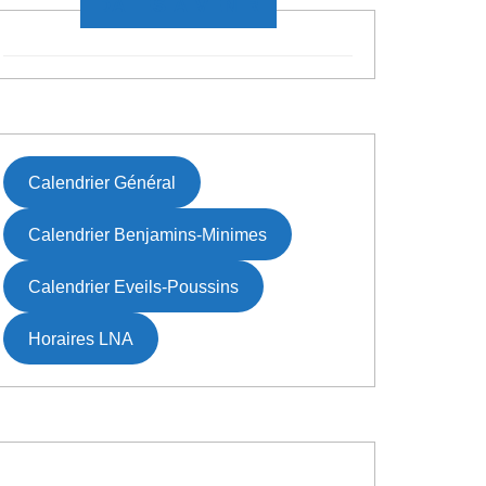
DATES À VENIR
Calendrier Général
Calendrier Benjamins-Minimes
Calendrier Eveils-Poussins
Horaires LNA