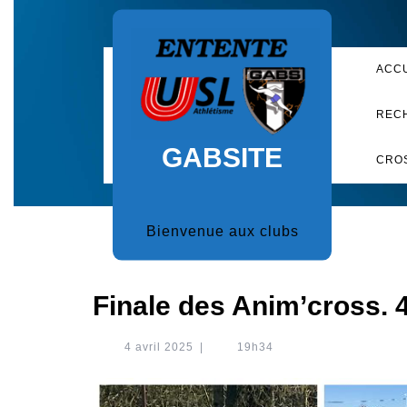
Skip
to
content
ACC
REC
GABSITE
CRO
Bienvenue aux clubs
Finale des Anim’cross. 
4
4 avril 2025
|
19h34
avril
2025