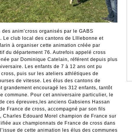
s des anim’cross organisés par le GABS
 Le club local des cantons de LIllebonne et
arin à organiser cette animation créée par
rtif du département 76. Autrefois appelé cross
enée par Dominique Catelain, référent depuis plus
iversaire. Les enfants de 7 à 12 ans ont pu
 cross, puis sur les ateliers athlétiques de
ourses de vitesse. Les élus des cantons de
nt grandement encouragé les 312 enfants, tantôt
ne commune. Pour cet anniversaire particulier, le
 de ces épreuves,les anciens Gabsiens Hassan
de France de cross, accompagné par son fils
t, Charles Edouard Morel champion de France sur
lifiée aux championnats de France de cross dans
 l’issue de cette animation les élus des communes