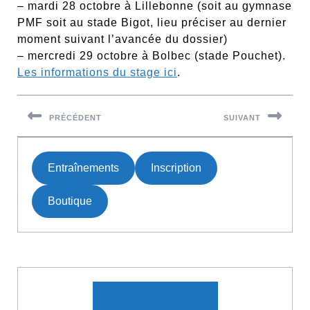
– mardi 28 octobre à Lillebonne (soit au gymnase
PMF soit au stade Bigot, lieu préciser au dernier
moment suivant l’avancée du dossier)
– mercredi 29 octobre à Bolbec (stade Pouchet).
Les informations du stage ici
.
Navigation
de
PRÉCÉDENT
SUIVANT
l’article
Previous
Next
post:
post:
Entraînements
Inscription
Boutique
DATES À VENIR