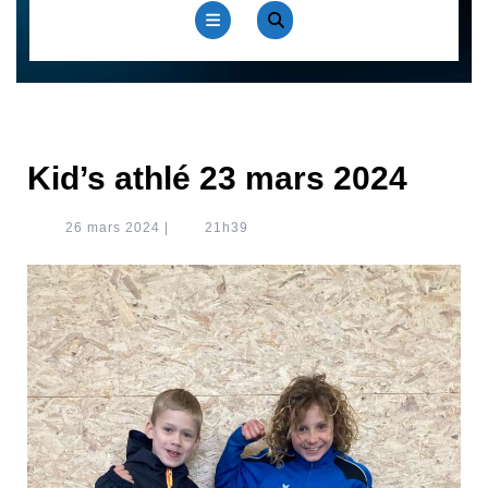
Open
Button
Kid’s athlé 23 mars 2024
26
26 mars 2024
|
21h39
mars
2024