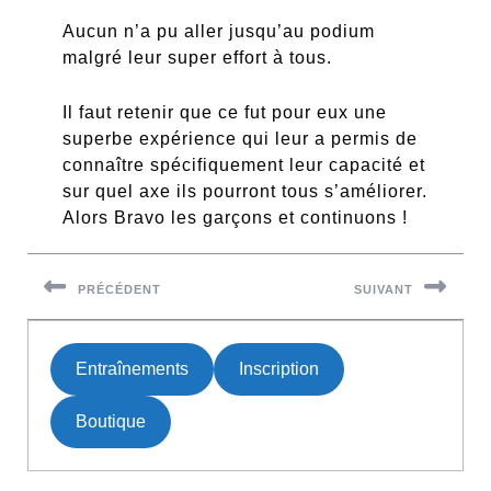
Aucun n’a pu aller jusqu’au podium
malgré leur super effort à tous.
Il faut retenir que ce fut pour eux une
superbe expérience qui leur a permis de
connaître spécifiquement leur capacité et
sur quel axe ils pourront tous s’améliorer.
Alors Bravo les garçons et continuons !
Navigation
de
PRÉCÉDENT
SUIVANT
l’article
Previous
Next
post:
post:
Entraînements
Inscription
Boutique