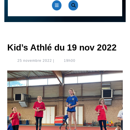
Open
Button
Kid’s Athlé du 19 nov 2022
25
25 novembre 2022
|
19h00
novembre
2022