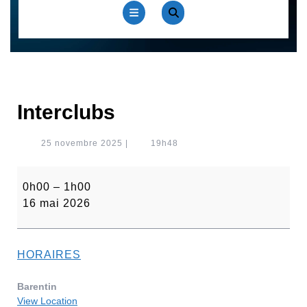
Open
Button
Interclubs
25
25 novembre 2025
|
19h48
novembre
2025
Interclubs
0h00
–
1h00
16 mai 2026
HORAIRES
Barentin
View Location