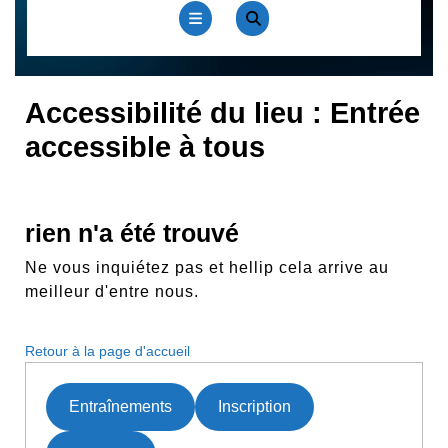
Open
Button
Accessibilité du lieu :
Entrée
accessible à tous
rien n'a été trouvé
Ne vous inquiétez pas et hellip cela arrive au
meilleur d'entre nous.
Retour
Retour à la page d'accueil
à
la
Entraînements
Inscription
page
d'accueil