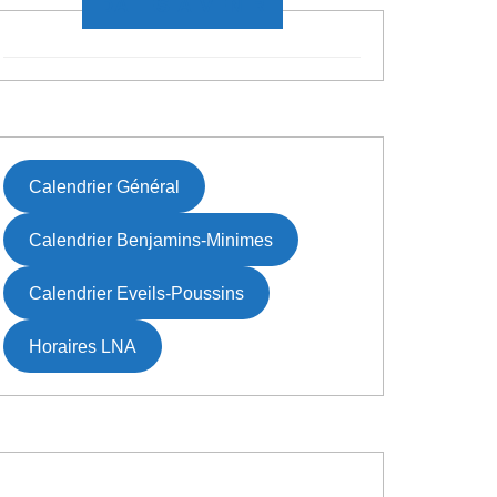
DATES À VENIR
Calendrier Général
Calendrier Benjamins-Minimes
Calendrier Eveils-Poussins
Horaires LNA