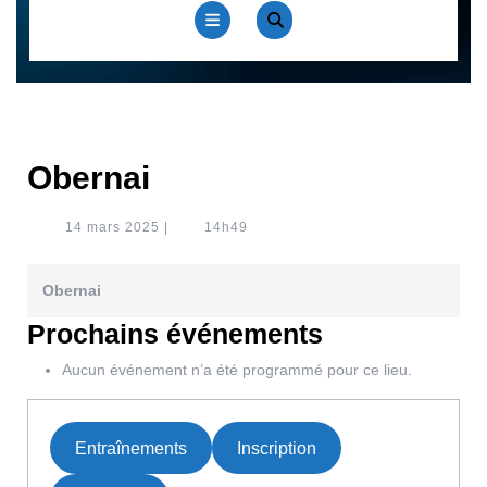
Open
Button
Obernai
14
14 mars 2025
|
14h49
mars
2025
Obernai
Prochains événements
Aucun événement n’a été programmé pour ce lieu.
Entraînements
Inscription