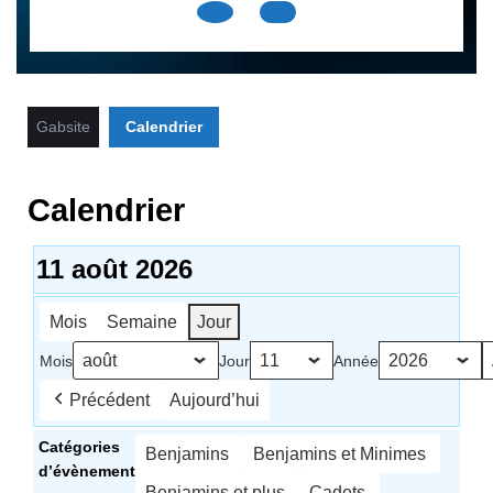
Open
Button
Gabsite
Calendrier
Calendrier
11 août 2026
Mois
Semaine
Jour
Mois
Jour
Année
Précédent
Aujourd’hui
Catégories
Benjamins
Benjamins et Minimes
d’évènement
Benjamins et plus
Cadets