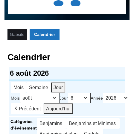
Open
Button
Gabsite
Calendrier
Calendrier
6 août 2026
Mois
Semaine
Jour
Mois
Jour
Année
Précédent
Aujourd’hui
Catégories
Benjamins
Benjamins et Minimes
d’évènement
Benjamins et plus
Cadets