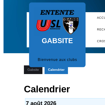
Skip
to
content
ACC
REC
GABSITE
CRO
Bienvenue aux clubs
Gabsite
Calendrier
Calendrier
7 août 2026