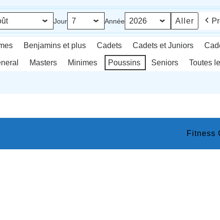
Pr
Jour
Année
imes
Benjamins et plus
Cadets
Cadets et Juniors
Cade
neral
Masters
Minimes
Poussins
Seniors
Toutes l
Fitness
Scroll
Up