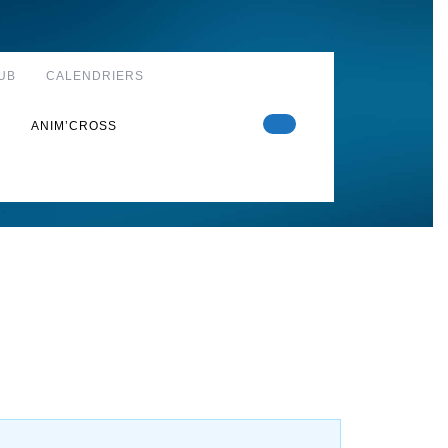
UB
CALENDRIERS
S
ANIM’CROSS