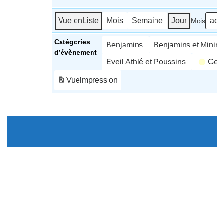
Vue en
Liste
Mois
Semaine
Jour
Mois
Catégories
Benjamins
Benjamins et Min
d’évènement
Eveil Athlé et Poussins
Ge
Vue
impression