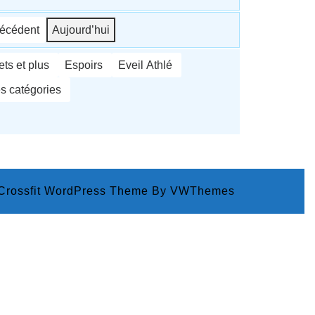
écédent
Aujourd’hui
ts et plus
Espoirs
Eveil Athlé
es catégories
 Crossfit WordPress Theme
By VWThemes