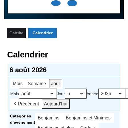
Open
Button
Gabsite
Calendrier
Calendrier
6 août 2026
Mois
Semaine
Jour
Mois
Jour
Année
Précédent
Aujourd’hui
Catégories
Benjamins
Benjamins et Minimes
d’évènement
Benjamins et plus
Cadets