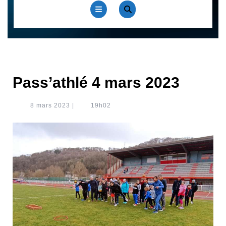
Open
Button
Pass’athlé 4 mars 2023
8
8 mars 2023
|
19h02
mars
2023