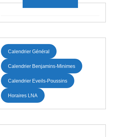
DATES À VENIR
Calendrier Général
Calendrier Benjamins-Minimes
Calendrier Eveils-Poussins
Horaires LNA