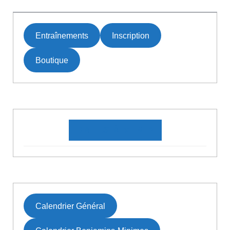
de
l’article
Previous
Next
post:
post:
Entraînements
Inscription
Boutique
DATES À VENIR
Calendrier Général