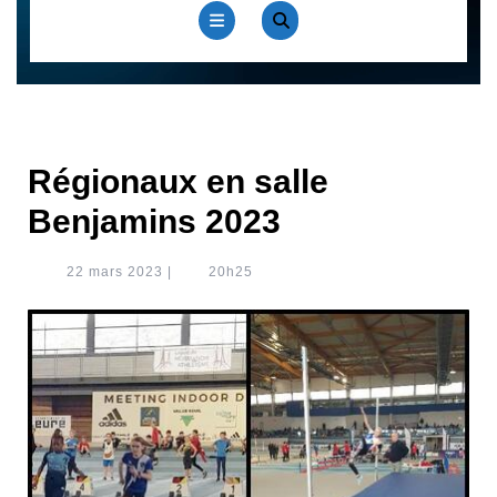
Open
Button
Régionaux en salle
Benjamins 2023
22
22 mars 2023
|
20h25
mars
2023