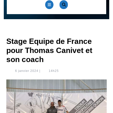
Open
Button
Stage Equipe de France
pour Thomas Canivet et
son coach
6
6 janvier 2024
|
14h25
janvier
2024