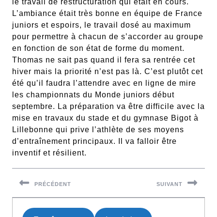
le travail de restructuration qui était en cours.
L’ambiance était très bonne en équipe de France
juniors et espoirs, le travail dosé au maximum
pour permettre à chacun de s’accorder au groupe
en fonction de son état de forme du moment.
Thomas ne sait pas quand il fera sa rentrée cet
hiver mais la priorité n’est pas là. C’est plutôt cet
été qu’il faudra l’attendre avec en ligne de mire
les championnats du Monde juniors début
septembre. La préparation va être difficile avec la
mise en travaux du stade et du gymnase Bigot à
Lillebonne qui prive l’athlète de ses moyens
d’entraînement principaux. Il va falloir être
inventif et résilient.
Navigation
de
PRÉCÉDENT
SUIVANT
l’article
Previous
Next
post:
post: