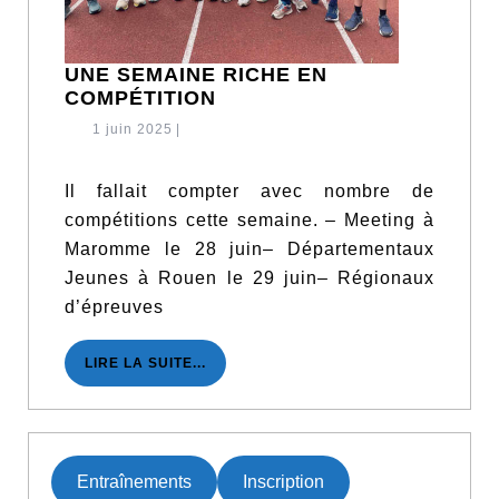
UNE SEMAINE RICHE EN
UNE
COMPÉTITION
SEMAINE
1
1 juin 2025
|
RICHE
juin
EN
2025
COMPÉTITION
Il fallait compter avec nombre de
compétitions cette semaine. – Meeting à
Maromme le 28 juin– Départementaux
Jeunes à Rouen le 29 juin– Régionaux
d’épreuves
LIRE
LIRE LA SUITE...
LA
SUITE...
Entraînements
Inscription