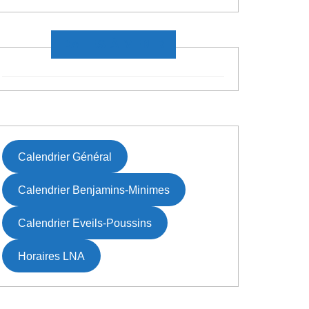
DATES À VENIR
Calendrier Général
Calendrier Benjamins-Minimes
Calendrier Eveils-Poussins
Horaires LNA