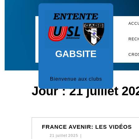
Skip
to
content
ACC
REC
GABSITE
CRO
Bienvenue aux clubs
Jour :
21 juillet 20
F
FRANCE AVENIR: LES VIDÉOS
AV
21
21 juillet 2025
|