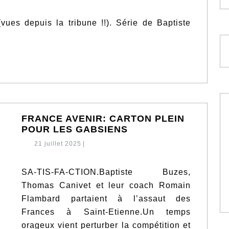
ES
IDÉOS
ues depuis la tribune !!). Série de Baptiste
FRANCE AVENIR: CARTON PLEIN
FRANCE
POUR LES GABSIENS
AVENIR:
21
21 juillet 2025
|
CARTON
juillet
PLEIN
2025
POUR
SA-TIS-FA-CTION.Baptiste Buzes,
LES
Thomas Canivet et leur coach Romain
GABSIENS
Flambard partaient à l’assaut des
Frances à Saint-Etienne.Un temps
orageux vient perturber la compétition et