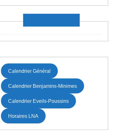
S
DATES À VENIR
Calendrier Général
Calendrier Benjamins-Minimes
Calendrier Eveils-Poussins
Horaires LNA