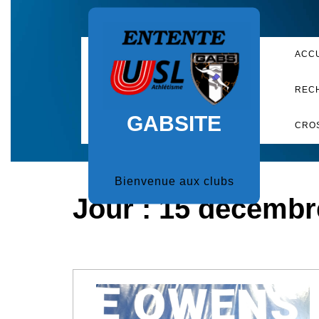
Skip
to
content
ACC
REC
GABSITE
CRO
Bienvenue aux clubs
Jour :
15 décembr