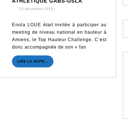
TRÈS
ATHLÉTIQUE GABS-USLA
BELLES
15
15 décembre 2025
|
PERFORMANCE
décembre
DES
2025
ATHLÈTES
Enola LOUE était invitée à participer au
DE
meeting de niveau national en hauteur à
L’ENTENTE
Amiens, le Top Hauteur Challenge. C’est
ATHLÉTIQUE
donc accompagnée de son « fan
GABS-
USLA
LIRE
LIRE LA SUITE...
LA
SUITE...