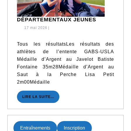
DÉPARTEM
DÉPARTEMENTAUX JEUNES
JEUNES
17
17 mai 2026
|
mai
2026
Tous les résultatsLes résultats des
athlètes de l’entente GABS-USLA
Médaille d’Argent au Javelot Batiste
Fontaine 35m28Médaille d’Argent au
Saut à la Perche Lisa Petit
2m00Médaille
LIRE
LIRE LA SUITE...
LA
SUITE...
Entraînements
Inscription