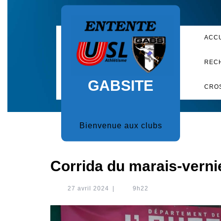
Skip
to
content
ACC
REC
GABSITE
CRO
Bienvenue aux clubs
Corrida du marais-verni
27
27 avril 2024
|
9h22
avril
2024