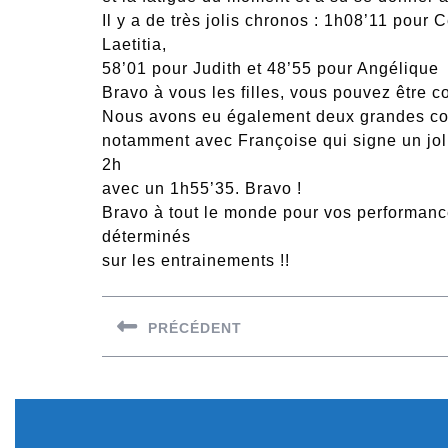
Il y a de très jolis chronos : 1h08’11 pour
Laetitia,
58’01 pour Judith et 48’55 pour Angélique
Bravo à vous les filles, vous pouvez être c
Nous avons eu également deux grandes cou
notamment avec Françoise qui signe un jol
2h
avec un 1h55’35. Bravo !
Bravo à tout le monde pour vos performance
déterminés
sur les entrainements !!
Navigation
PRÉCÉDENT
de
Previous
l’article
post: