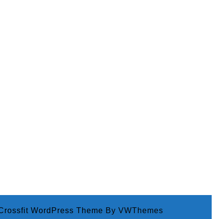
 Crossfit WordPress Theme
By VWThemes