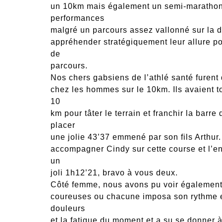
un 10km mais également un semi-marathon.
performances
malgré un parcours assez vallonné sur la d
appréhender stratégiquement leur allure pou
de
parcours.
Nos chers gabsiens de l’athlé santé furent
chez les hommes sur le 10km. Ils avaient t
10
km pour tâter le terrain et franchir la barre 
placer
une jolie 43’37 emmené par son fils Arthur.
accompagner Cindy sur cette course et l’e
un
joli 1h12’21, bravo à vous deux.
Côté femme, nous avons pu voir égalemen
coureuses ou chacune imposa son rythme et 
douleurs
et la fatigue du moment et a su se donner à 