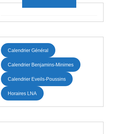
DATES À VENIR
Calendrier Général
Calendrier Benjamins-Minimes
Calendrier Eveils-Poussins
Horaires LNA