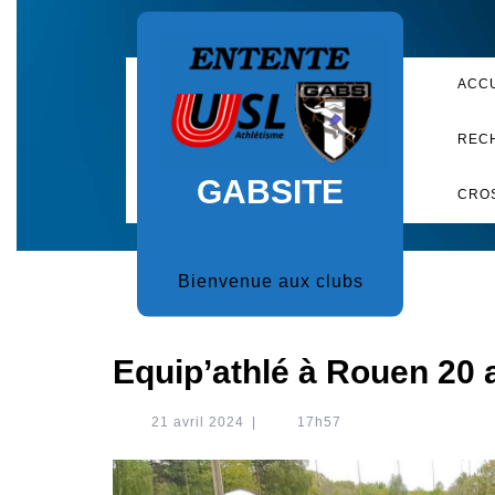
Skip
to
content
ACC
REC
GABSITE
CRO
Bienvenue aux clubs
Equip’athlé à Rouen 20 a
21
21 avril 2024
|
17h57
avril
2024