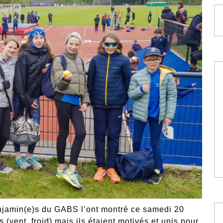
enjamin(e)s du GABS l’ont montré ce samedi 20
 (vent, froid) mais ils étaient motivés et unis pour