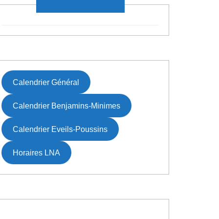
DATES À VENIR
Calendrier Général
Calendrier Benjamins-Minimes
Calendrier Eveils-Poussins
Horaires LNA