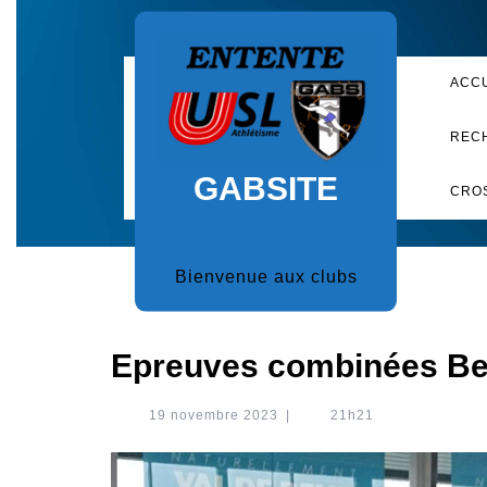
Skip
to
content
ACC
REC
GABSITE
CRO
Bienvenue aux clubs
Epreuves combinées Be
19
19 novembre 2023
|
21h21
novembre
2023