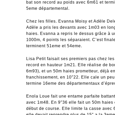
bat son record au poids avec 6m61 et termi
5eme départemental.
Chez les filles. Evanna Moisy et Adèle Dele
Adèle a pris les devants avec 1m03 en lon
haies. Evanna a repris le dessus grâce à 
1000m, 4 points les séparaient. C’est final
terminent 51eme et 54eme.
Lisa Petit faisait ses premiers pas chez le
record en hauteur 1m21. Elle réalise de bo
6m93), et un 50m haies prometteur, déjà en
franchissement, en 10″22. Elle cale un peu
termine 16eme des départementaux d’épre
Enola Loue fait une entame parfaite battant
avec 1m48. En 9″36 elle fait un 50m haies
début de course. Elle limite la casse avec
elle devait reprendre plus de 15″ a la 3em