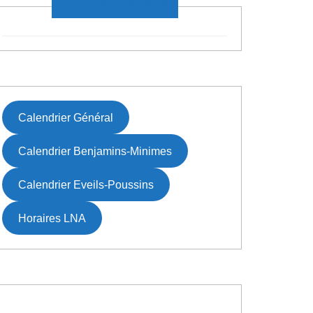
DATES À VENIR
Calendrier Général
Calendrier Benjamins-Minimes
Calendrier Eveils-Poussins
Horaires LNA