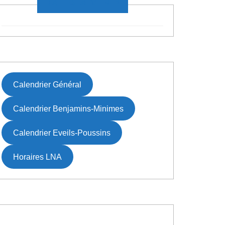
DATES À VENIR
Calendrier Général
Calendrier Benjamins-Minimes
Calendrier Eveils-Poussins
Horaires LNA