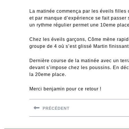
La matinée commença par les éveils filles 
et par manque d’expérience se fait passer s
un rythme régulier permet une 10eme plac
Chez les éveils garçons, Côme mène rapide
groupe de 4 où s’est glissé Martin finissan
Dernière course de la matinée avec un terr
devant s’impose chez les poussins. En déc
la 20eme place.
Merci benjamin pour ce retour !
Navigation
PRÉCÉDENT
de
Previous
l’article
post: