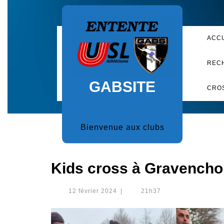
Skip
to
content
ACC
REC
GABSITE
CRO
Bienvenue aux clubs
Kids cross à Gravench
12
12 février 2024
|
21h37
février
2024