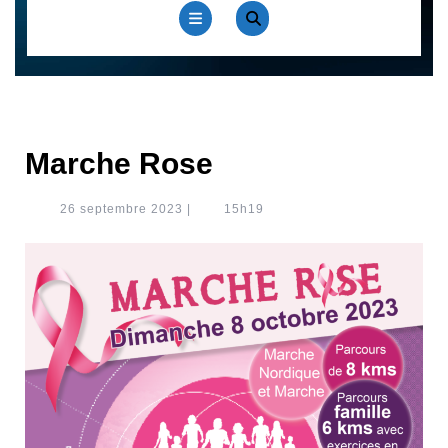
Open
Button
Marche Rose
26
26 septembre 2023
|
15h19
septembre
2023