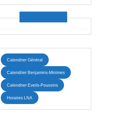
DATES À VENIR
Calendrier Général
Calendrier Benjamins-Minimes
Calendrier Eveils-Poussins
Horaires LNA