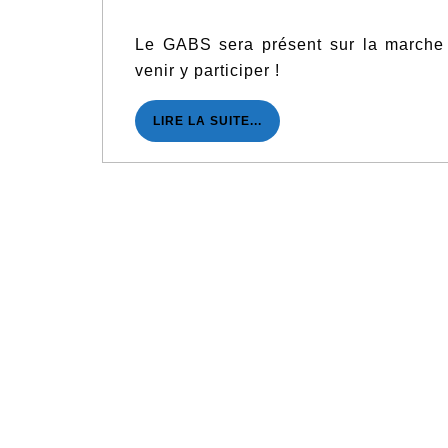
septembre
2023
Le GABS sera présent sur la marche 
venir y participer !
LIRE
LIRE LA SUITE...
LA
SUITE...