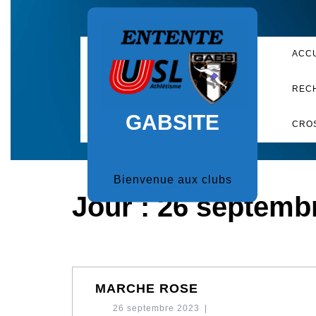
Skip
to
content
ACC
REC
GABSITE
CRO
Bienvenue aux clubs
Jour :
26 septemb
MARCHE
MARCHE ROSE
ROSE
26
26 septembre 2023
|