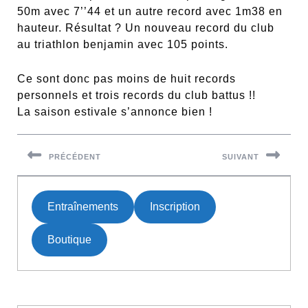
50m avec 7’’44 et un autre record avec 1m38 en
hauteur. Résultat ? Un nouveau record du club
au triathlon benjamin avec 105 points.
Ce sont donc pas moins de huit records
personnels et trois records du club battus !!
La saison estivale s’annonce bien !
Navigation
de
PRÉCÉDENT
SUIVANT
l’article
Previous
Next
post:
post:
Entraînements
Inscription
Boutique