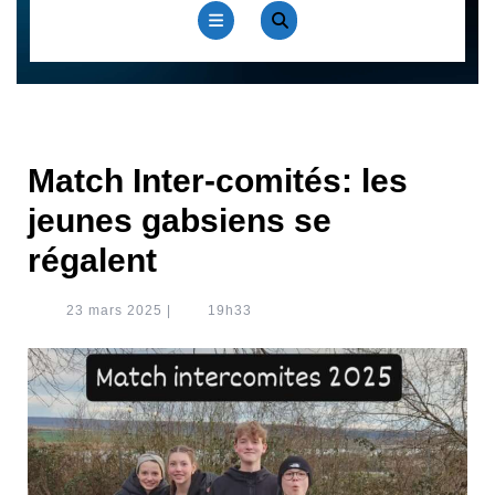
Open
Button
Match Inter-comités: les
jeunes gabsiens se
régalent
23
23 mars 2025
|
19h33
mars
2025