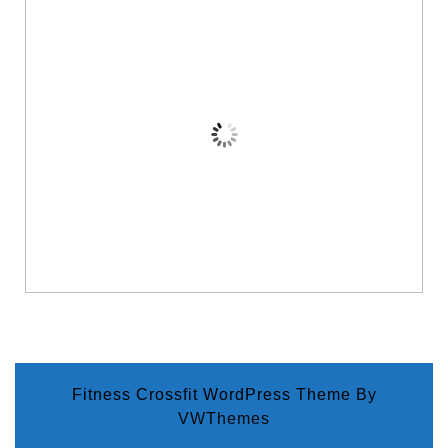
Fitness Crossfit WordPress Theme
By
VWThemes
Scroll