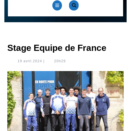
Open
Button
Stage Equipe de France
19
19 avril 2024
|
20h29
avril
2024