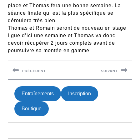
place et Thomas fera une bonne semaine. La
séance finale qui est la plus spécifique se
déroulera très bien.
Thomas et Romain seront de nouveau en stage
ligue d’ici une semaine et Thomas va donc
devoir récupérer 2 jours complets avant de
poursuivre sa montée en gamme.
Navigation
de
PRÉCÉDENT
SUIVANT
l’article
Previous
Next
post:
post:
Entraînements
Inscription
Boutique