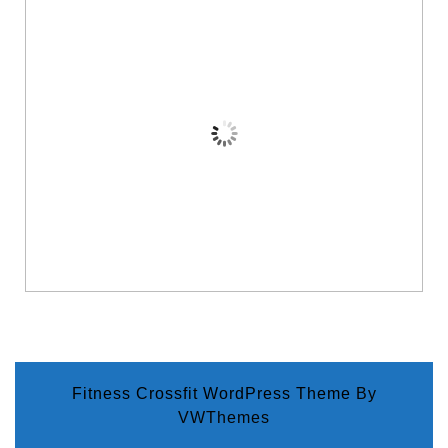
Fitness Crossfit WordPress Theme
By
VWThemes
Scroll