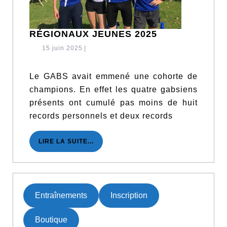
RÉGIONAUX
RÉGIONAUX JEUNES 2025
JEUNES
15
15 juin 2025
|
2025
juin
2025
Le GABS avait emmené une cohorte de
champions. En effet les quatre gabsiens
présents ont cumulé pas moins de huit
records personnels et deux records
LIRE
LIRE LA SUITE...
LA
SUITE...
Entraînements
Inscription
Boutique